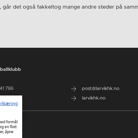
ik, går det også fakkeltog mange andre steder på sam
ballklubb
141 786
post@larvikhk.no
larvikhk.no
rklæring
 med formål
eg en flott
er, åpne