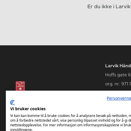
Er du ikke i Larv
Larvik Hånd
Hoffs gate 6
org. nr. 971 
3262 Larvik
Personverne
Vi bruker cookies
Vi kan kan komme til å bruke cookies for å analysere besøk på nettsiden,
om å forbedre nettstedet vårt, vise personlig tilpasset innhold og for å gi d
nettstedopplevelse. For mer informasjon om informasjonskapslene vi bruk
innstillingene.