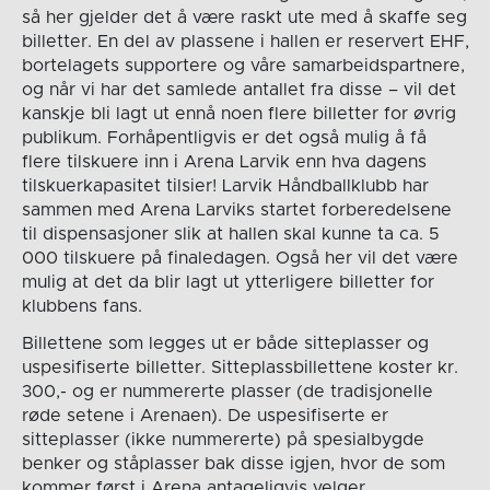
så her gjelder det å være raskt ute med å skaffe seg
billetter. En del av plassene i hallen er reservert EHF,
bortelagets supportere og våre samarbeidspartnere,
og når vi har det samlede antallet fra disse – vil det
kanskje bli lagt ut ennå noen flere billetter for øvrig
publikum. Forhåpentligvis er det også mulig å få
flere tilskuere inn i Arena Larvik enn hva dagens
tilskuerkapasitet tilsier! Larvik Håndballklubb har
sammen med Arena Larviks startet forberedelsene
til dispensasjoner slik at hallen skal kunne ta ca. 5
000 tilskuere på finaledagen. Også her vil det være
mulig at det da blir lagt ut ytterligere billetter for
klubbens fans.
Billettene som legges ut er både sitteplasser og
uspesifiserte billetter. Sitteplassbillettene koster kr.
300,- og er nummererte plasser (de tradisjonelle
røde setene i Arenaen). De uspesifiserte er
sitteplasser (ikke nummererte) på spesialbygde
benker og ståplasser bak disse igjen, hvor de som
kommer først i Arena antageligvis velger