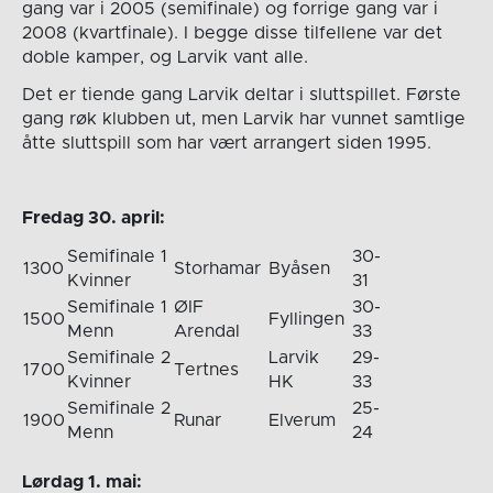
gang var i 2005 (semifinale) og forrige gang var i
2008 (kvartfinale). I begge disse tilfellene var det
doble kamper, og Larvik vant alle.
Det er tiende gang Larvik deltar i sluttspillet. Første
gang røk klubben ut, men Larvik har vunnet samtlige
åtte sluttspill som har vært arrangert siden 1995.
Fredag 30. april:
Semifinale 1
30-
1300
Storhamar
Byåsen
Kvinner
31
Semifinale 1
ØIF
30-
1500
Fyllingen
Menn
Arendal
33
Semifinale 2
Larvik
29-
1700
Tertnes
Kvinner
HK
33
Semifinale 2
25-
1900
Runar
Elverum
Menn
24
Lørdag 1. mai: