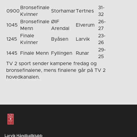
Bronsefinale
31-
0900
Storhamar
Tertnes
Kvinner
32
Bronsefinale
ØIF
26-
1045
Elverum
Menn
Arendal
27
Finale
23-
1245
Byåsen
Larvik
Kvinner
26
29-
1445
Finale Menn
Fyllingen
Runar
25
TV 2 sport sender kampene fredag og
bronsefinalene, mens finalene går på TV 2
hovedkanalen.
Larvik Håndballklubb