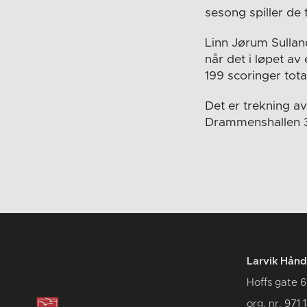
sesong spiller de 
Linn Jørum Sulland
når det i løpet av
199 scoringer total
Det er trekning av 
Drammenshallen 30
Larvik Hånd
Hoffs gate 6
org. nr. 971 