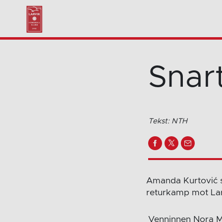
Snar
Tekst: NTH
Amanda Kurtović s
returkamp mot Larvi
Venninnen Nora Mø