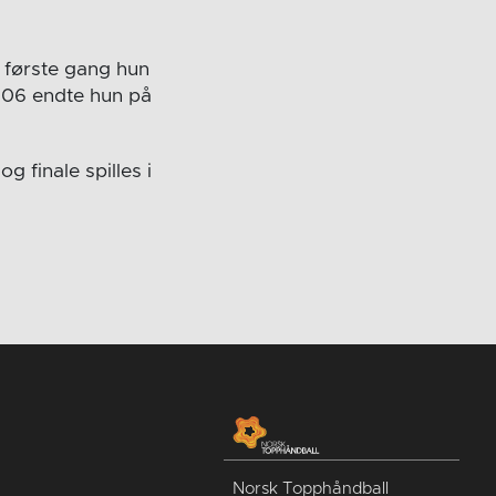
r første gang hun
2006 endte hun på
g finale spilles i
Norsk Topphåndball