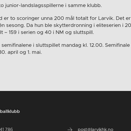
to junior-landslagsspillerne i samme klubb.
 er to scoringer unna 200 mål totalt for Larvik. Det e
 én sesong. Da hun ble skytterdronning i eliteserien i 
t – 159 i serien og 40 i NM og sluttspill.
semifinalene i sluttspillet mandag kl. 12.00. Semifinale o
. april og 1. mai.
ballklubb
141 786
post@larvikhk.no