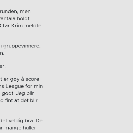
edrunden, men
antala holdt
-8 før Krim meldte
vi gruppevinnere,
n.
er.
et er gøy å score
ons League for min
 godt. Jeg blir
 fint at det blir
det veldig bra. De
ar mange huller