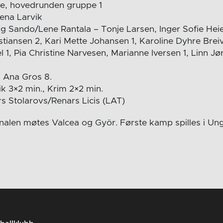
e, hovedrunden gruppe 1
rena Larvik
g Sando/Lene Rantala – Tonje Larsen, Inger Sofie Heie
istiansen 2, Kari Mette Johansen 1, Karoline Dyhre Bre
l 1, Pia Christine Narvesen, Marianne Iversen 1, Linn Jø
:
Ana Gros 8.
k 3×2 min., Krim 2×2 min.
s Stolarovs/Renars Licis (LAT)
inalen møtes Valcea og Györ. Første kamp spilles i Un