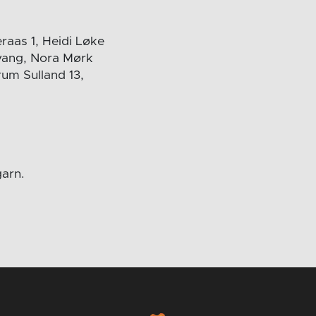
raas 1, Heidi Løke
ivang, Nora Mørk
rum Sulland 13,
garn.