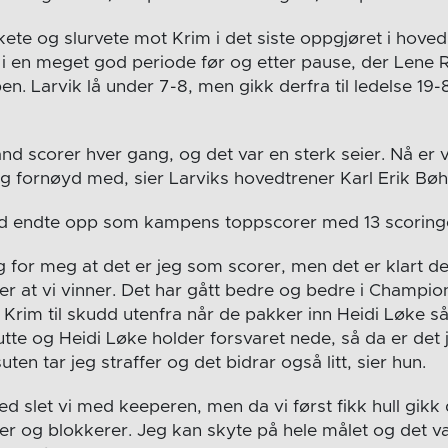
kkete og slurvete mot Krim i det siste oppgjøret i hov
 en meget god periode før og etter pause, der Lene R
en. Larvik lå under 7-8, men gikk derfra til ledelse 19
nd scorer hver gang, og det var en sterk seier. Nå er 
ig fornøyd med, sier Larviks hovedtrener Karl Erik Bøh
nd endte opp som kampens toppscorer med 13 scoring
ig for meg at det er jeg som scorer, men det er klart d
 er at vi vinner. Det har gått bedre og bedre i Champi
er Krim til skudd utenfra når de pakker inn Heidi Løke så
lutte og Heidi Løke holder forsvaret nede, så da er det jo
uten tar jeg straffer og det bidrar også litt, sier hun.
d slet vi med keeperen, men da vi først fikk hull gikk 
rer og blokkerer. Jeg kan skyte på hele målet og det v