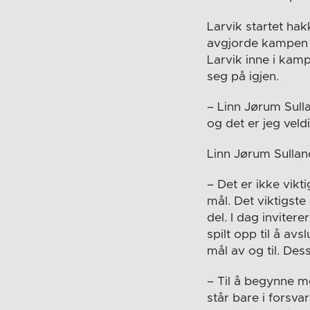
Larvik startet ha
avgjorde kampen i
Larvik inne i kamp
seg på igjen.
– Linn Jørum Sulla
og det er jeg veld
Linn Jørum Sulla
– Det er ikke vikt
mål. Det viktigste
del. I dag inviter
spilt opp til å avs
mål av og til. Dess
– Til å begynne me
står bare i forsva