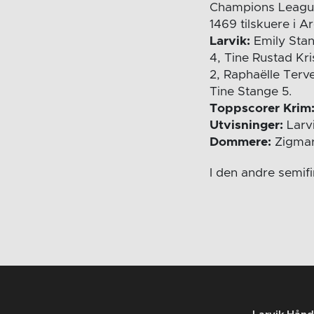
Champions Leagu
1469 tilskuere i A
Larvik:
Emily Stan
4, Tine Rustad Kr
2, Raphaëlle Terve
Tine Stange 5.
Toppscorer Krim
Utvisninger:
Larvi
Dommere:
Zigmar
I den andre semif