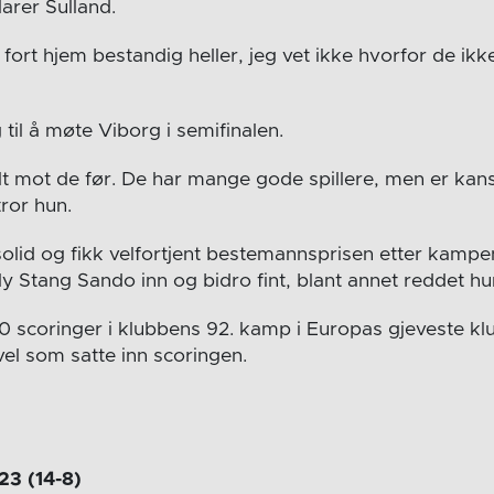
arer Sulland.
 fort hjem bestandig heller, jeg vet ikke hvorfor de ikke
til å møte Viborg i semifinalen.
ilt mot de før. De har mange gode spillere, men er kans
tror hun.
olid og fikk velfortjent bestemannsprisen etter kampen.
Stang Sando inn og bidro fint, blant annet reddet hun 
0 scoringer i klubbens 92. kamp i Europas gjeveste kl
vel som satte inn scoringen.
23 (14-8)