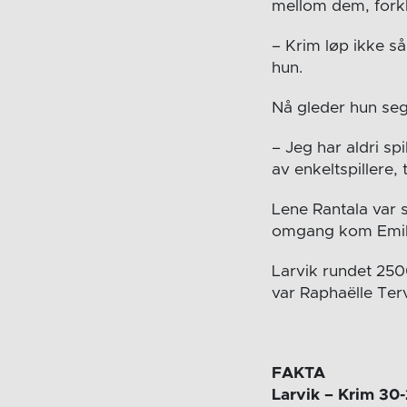
mellom dem, forkl
– Krim løp ikke så
hun.
Nå gleder hun seg 
– Jeg har aldri sp
av enkeltspillere, 
Lene Rantala var s
omgang kom Emily 
Larvik rundet 250
var Raphaëlle Ter
FAKTA
Larvik – Krim 30-