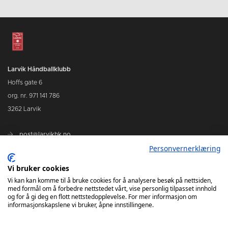
Larvik Håndballklubb
Hoffs gate 6
org. nr. 971 141 786
3262 Larvik
post@larvikhk.no
Personvernerklæring
larvikhk.no
Vi bruker cookies
Vi kan kan komme til å bruke cookies for å analysere besøk på nettsiden,
med formål om å forbedre nettstedet vårt, vise personlig tilpasset innhold
og for å gi deg en flott nettstedopplevelse. For mer informasjon om
informasjonskapslene vi bruker, åpne innstillingene.