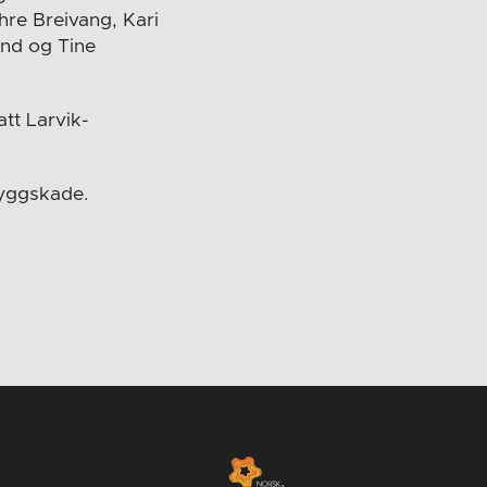
yhre Breivang, Kari
and og Tine
att Larvik-
ryggskade.