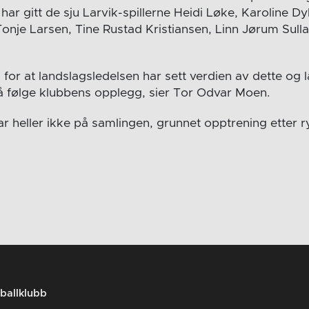
har gitt de sju Larvik-spillerne Heidi Løke, Karoline D
onje Larsen, Tine Rustad Kristiansen, Linn Jørum Sull
 for at landslagsledelsen har sett verdien av dette og l
il å følge klubbens opplegg, sier Tor Odvar Moen.
ar heller ikke på samlingen, grunnet opptrening etter 
ballklubb