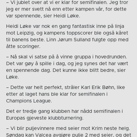
– Vi jublet over at vi er klar for semifinalen. Jeg tror
jeg er mer svett nå enn etter kampen vår, for dette
var spennende, sier Heidi Løke.
Heidi Løke var nok en gang fantastisk inne på linja
mot Leipzig, og kampens toppscorer ble også kåret
til banens beste. Linn Jørum Sulland fulgte opp med
åtte scoringer.
– Nå skal vi satse på å vinne gruppa i hovedrunden.
Det var gøy å spille i dag, og jeg synes det har vært
en spennende dag. Det kunne ikke blitt bedre, sier
Løke.
– Dette var helt perfekt, stråler Karl Erik Bøhn, like
etter at laget hans ble klar for semifinalen i
Champions League.
Det er tredje gang klubben har nådd semifinalen i
Europas gjeveste klubbturnering.
– Vi blir puljevinnere med seier mot Krim neste helg.
Søndag kan Valcea avgjøre pulje 2 med seier, og det