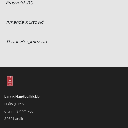
Eidsvold J10
Amanda Kurtović
Thorir Hergeirsson
Larvik Håndballklubb
Hoffs gate 6
org. nr. 971 141 786
3262 Larvik