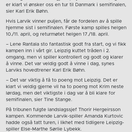
er klart vi ønsker oss en tur til Danmark i semifinalen,
sier Karl Erik Bøhn.
Hvis Larvik vinner puljen, får de fordelen av å spille
hjemme sist i semifinalen. Første kamp spilles helgen
10./11. april, og returmøtet helgen 17./18. april.
– Lene Rantala sto fantastisk godt fra start, og vi fikk
kampen inn i vårt gir. Leipzig kuttet tråden i 2.
omgang, men vi spiller kontrollert og godt og klarer
å vinne. Det var veldig godt å vinne i dag, synes
Larviks hovedtrener Karl Erik Bøhn.
– Det var viktig å få to poeng mot Leipzig. Det er
klart vi veldig gjerne vil ha to poeng mot Krim neste
lørdag, men det viktigste i dag var å bli klare for
semifinalen, sier Tine Stange.
På tribunen fulgte landslagssjef Thorir Hergeirsson
kampen. Kommende Larvik-spiller Amanda Kurtovic
hadde også tatt turen, i likhet med tidligere Leipzig-
spiller Else-Marthe Sørlie Lybekk.