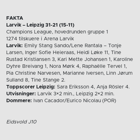
FAKTA
Larvik – Leipzig 31-21 (15-11)
Champions League, hovedrunden gruppe 1
1274 tilskuere i Arena Larvik
Larvik:
Emily Stang Sando/Lene Rantala – Tonje
Larsen, Inger Sofie Heieraas, Heidi Løke 11, Tine
Rustad Kristiansen 3, Kari Mette Johansen 1, Karoline
Dyhre Breivang 1, Nora Mørk 4, Raphaëlle Tervel 1,
Pia Christine Narvesen, Marianne Iversen, Linn Jørum
Sulland 8, Tine Stange 2.
Toppscorer Leipzig:
Sara Eriksson 4, Anja Rösler 4.
Utvisninger:
Larvik 3×2 min., Leipzig 2×2 min.
Dommere:
Ivan Cacador/Eurico Nicolau
(POR)
Eidsvold J10