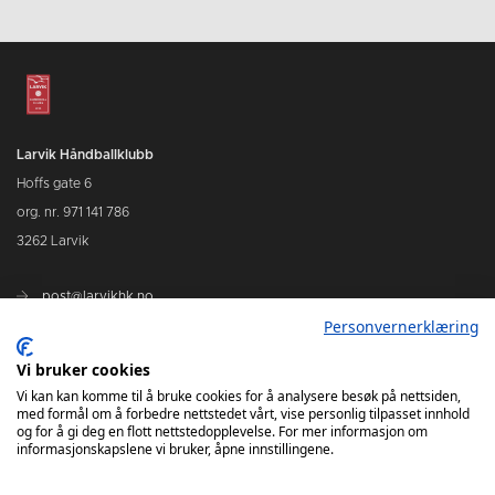
Larvik Håndballklubb
Hoffs gate 6
org. nr. 971 141 786
3262 Larvik
post@larvikhk.no
Personvernerklæring
larvikhk.no
Vi bruker cookies
Vi kan kan komme til å bruke cookies for å analysere besøk på nettsiden,
med formål om å forbedre nettstedet vårt, vise personlig tilpasset innhold
og for å gi deg en flott nettstedopplevelse. For mer informasjon om
informasjonskapslene vi bruker, åpne innstillingene.