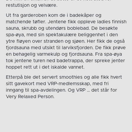
restutisjon og velvære.
Ut fra garderoben kom de i badekåper og
matchende tøfler. Jentene fikk oppleve ladies finnish
sauna, skrubb og utendørs boblebad. De besøkte
spa-øya, med sin spektakulære beliggenhet i den
ytre fløyen over stranden og sjøen. Her fikk de også
fjordsauna med utsikt til larviksfjorden. De fikk prøve
en behagelig varmekulp og fjordsauna. Fra spa-øya
tok jentene turen ned badetrappa, der spreke jenter
hoppet rett ut i det iskalde vannet.
Etterpå ble det servert smoothies og alle fikk hvert
sitt gavekort med VRP-medlemsskap, med fri
inngang til spa-avdelingen. Og VRP … det står for
Very Relaxed Person.