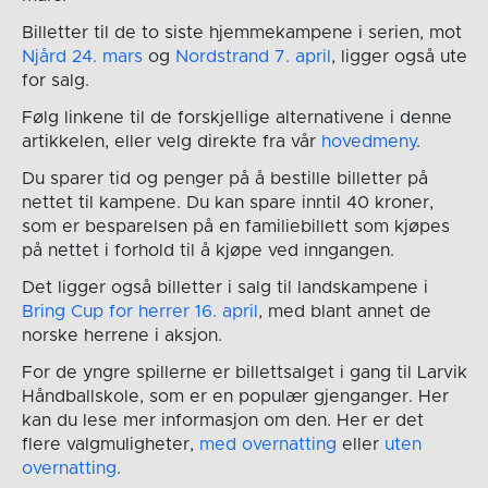
Billetter til de to siste hjemmekampene i serien, mot
Njård 24. mars
og
Nordstrand 7. april
, ligger også ute
for salg.
Følg linkene til de forskjellige alternativene i denne
artikkelen, eller velg direkte fra vår
hovedmeny
.
Du sparer tid og penger på å bestille billetter på
nettet til kampene. Du kan spare inntil 40 kroner,
som er besparelsen på en familiebillett som kjøpes
på nettet i forhold til å kjøpe ved inngangen.
Det ligger også billetter i salg til landskampene i
Bring Cup for herrer 16. april
, med blant annet de
norske herrene i aksjon.
For de yngre spillerne er billettsalget i gang til Larvik
Håndballskole, som er en populær gjenganger. Her
kan du lese mer informasjon om den. Her er det
flere valgmuligheter,
med overnatting
eller
uten
overnatting
.