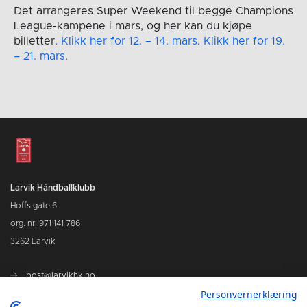
Det arrangeres Super Weekend til begge Champions
League-kampene i mars, og her kan du kjøpe
billetter.
Klikk her for 12. – 14. mars
.
Klikk her for 19.
– 21. mars
.
Larvik Håndballklubb
Hoffs gate 6
org. nr. 971 141 786
3262 Larvik
post@larvikhk.no
Personvernerklæring
larvikhk.no