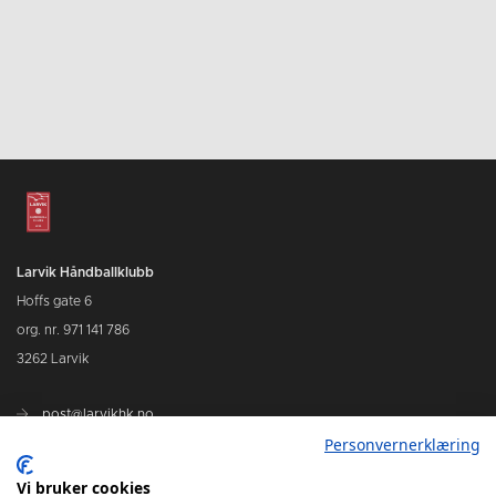
Larvik Håndballklubb
Hoffs gate 6
org. nr. 971 141 786
3262 Larvik
post@larvikhk.no
Personvernerklæring
larvikhk.no
Vi bruker cookies