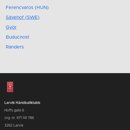
Ferencvaros (HUN)
Sävehof (SWE)
Györ
Buducnost
Randers
Larvik Håndballklubb
Hoffs gate 6
org. nr. 971 141 786
3262 Larvik