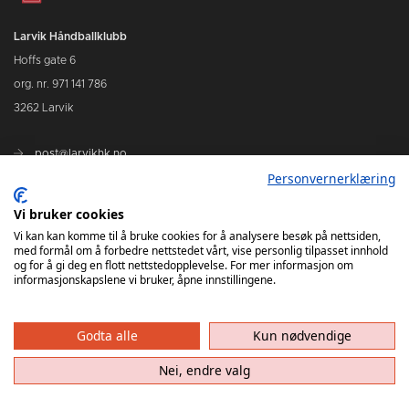
Larvik Håndballklubb
Hoffs gate 6
org. nr. 971 141 786
3262 Larvik
post@larvikhk.no
Personvernerklæring
larvikhk.no
Vi bruker cookies
Vi kan kan komme til å bruke cookies for å analysere besøk på nettsiden,
med formål om å forbedre nettstedet vårt, vise personlig tilpasset innhold
og for å gi deg en flott nettstedopplevelse. For mer informasjon om
informasjonskapslene vi bruker, åpne innstillingene.
Godta alle
Kun nødvendige
Nei, endre valg