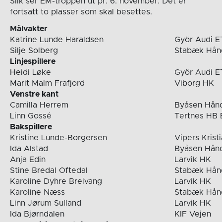
Slik ser EM-troppen ut pr. 6. november. Det er
fortsatt to plasser som skal besettes.
Målvakter
Katrine Lunde Haraldsen
Györ Audi E
Silje Solberg
Stabæk Hånd
Linjespillere
Heidi Løke
Györ Audi E
Marit Malm Frafjord
Viborg HK
Venstre kant
Camilla Herrem
Byåsen Håndb
Linn Gossé
Tertnes HB E
Bakspillere
Kristine Lunde-Borgersen
Vipers Krist
Ida Alstad
Byåsen Håndb
Anja Edin
Larvik HK
Stine Bredal Oftedal
Stabæk Hånd
Karoline Dyhre Breivang
Larvik HK
Karoline Næss
Stabæk Hånd
Linn Jørum Sulland
Larvik HK
Ida Bjørndalen
KIF Vejen