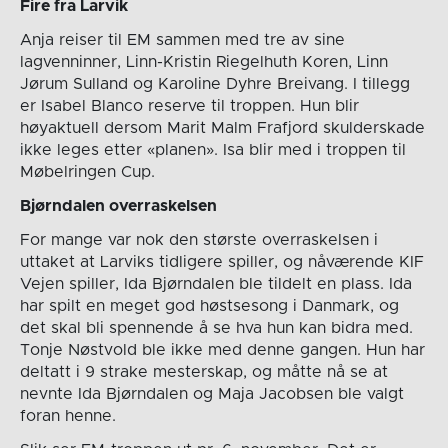
Fire fra Larvik
Anja reiser til EM sammen med tre av sine
lagvenninner, Linn-Kristin Riegelhuth Koren, Linn
Jørum Sulland og Karoline Dyhre Breivang. I tillegg
er Isabel Blanco reserve til troppen. Hun blir
høyaktuell dersom Marit Malm Frafjord skulderskade
ikke leges etter «planen». Isa blir med i troppen til
Møbelringen Cup.
Bjørndalen overraskelsen
For mange var nok den største overraskelsen i
uttaket at Larviks tidligere spiller, og nåværende KIF
Vejen spiller, Ida Bjørndalen ble tildelt en plass. Ida
har spilt en meget god høstsesong i Danmark, og
det skal bli spennende å se hva hun kan bidra med.
Tonje Nøstvold ble ikke med denne gangen. Hun har
deltatt i 9 strake mesterskap, og måtte nå se at
nevnte Ida Bjørndalen og Maja Jacobsen ble valgt
foran henne.