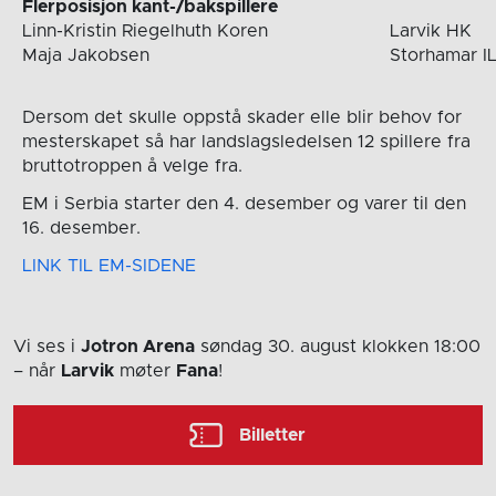
Flerposisjon kant-/bakspillere
Linn-Kristin Riegelhuth Koren
Larvik HK
Maja Jakobsen
Storhamar I
Dersom det skulle oppstå skader elle blir behov for
mesterskapet så har landslagsledelsen 12 spillere fra
bruttotroppen å velge fra.
EM i Serbia starter den 4. desember og varer til den
16. desember.
LINK TIL EM-SIDENE
Vi ses i
Jotron Arena
søndag 30. august
klokken 18:00
– når
Larvik
møter
Fana
!
Billetter