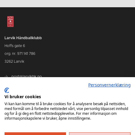
Larvik Håndballklubb
Hoffs gate 6
org. nr. 971 141 786
3262 Larvik
post@larvikhk.no
Personvernerklæring
larvikhk.no
Vi bruker cookies
Vi kan kan komme til å bruke cookies for å analysere besøk på nettsiden,
med formål om å forbedre nettstedet vårt, vise personlig tilpasset innhold
og for å gi deg en flott nettstedopplevelse. For mer informasjon om
informasjonskapslene vi bruker, åpne innstillingene.